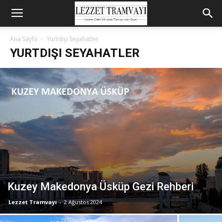
Ana Sayfa
Yurtdışı Seyahatler
YURTDIŞI SEYAHATLER
Kuzey Makedonya Üsküp Gezi Rehberi
Lezzet Tramvayı
-
2 Ağustos 2024