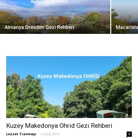
Almanya Dresden Gezi Rehberi
Macarista
Kuzey Makedonya Ohrid Gezi Rehberi
Lezzet Tramvayı
-
6 Eylül 2024
0