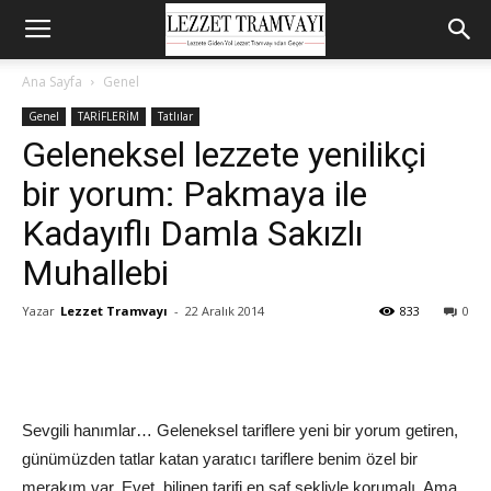
Ana Sayfa
Genel
Genel
TARİFLERİM
Tatlılar
Geleneksel lezzete yenilikçi
bir yorum: Pakmaya ile
Kadayıflı Damla Sakızlı
Muhallebi
Yazar
Lezzet Tramvayı
-
22 Aralık 2014
833
0
Sevgili hanımlar… Geleneksel tariflere yeni bir yorum getiren,
günümüzden tatlar katan yaratıcı tariflere benim özel bir
merakım var. Evet, bilinen tarifi en saf şekliyle korumalı. Ama