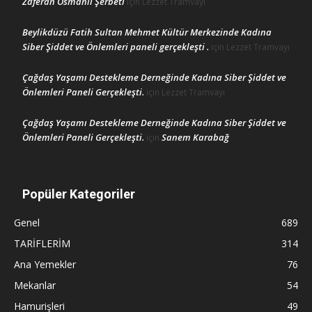
Zaferan Osmanlı Şerbeti
için
Lezzet Tramvayı
Beylikdüzü Fatih Sultan Mehmet Kültür Merkezinde Kadına
Siber Şiddet ve Önlemleri paneli gerçekleşti .
için
Lezzet Tramvayı
Çağdaş Yaşamı Destekleme Derneğinde Kadına Siber Şiddet ve
Önlemleri Paneli Gerçekleşti.
için
Lezzet Tramvayı
Çağdaş Yaşamı Destekleme Derneğinde Kadına Siber Şiddet ve
Önlemleri Paneli Gerçekleşti.
Sanem Karabağ
için
Popüler Kategoriler
Genel
689
TARİFLERİM
314
Ana Yemekler
76
Mekanlar
54
Hamurişleri
49