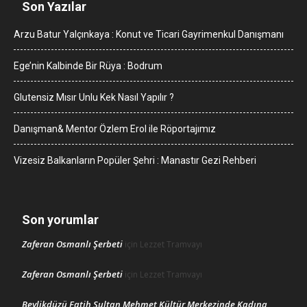
Son Yazılar
Arzu Batur Yalçınkaya : Konut ve Ticari Gayrimenkul Danışmanı
Ege’nin Kalbinde Bir Rüya : Bodrum
Glutensiz Mısır Unlu Kek Nasıl Yapılır ?
Danışman& Mentor Özlem Erol ile Röportajımız
Vizesiz Balkanların Popüler Şehri : Manastır Gezi Rehberi
Son yorumlar
Zaferan Osmanlı Şerbeti
için
Lezzet Tramvayı
Zaferan Osmanlı Şerbeti
için
Lezzet Tramvayı
Beylikdüzü Fatih Sultan Mehmet Kültür Merkezinde Kadına