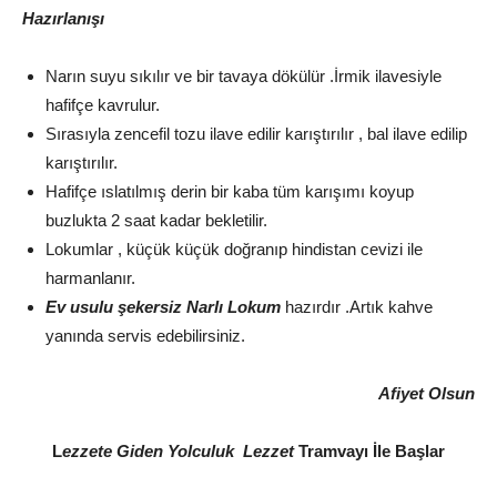
Hazırlanışı
Narın suyu sıkılır ve bir tavaya dökülür .İrmik ilavesiyle
hafifçe kavrulur.
Sırasıyla zencefil tozu ilave edilir karıştırılır , bal ilave edilip
karıştırılır.
Hafifçe ıslatılmış derin bir kaba tüm karışımı koyup
buzlukta 2 saat kadar bekletilir.
Lokumlar , küçük küçük doğranıp hindistan cevizi ile
harmanlanır.
Ev usulu şekersiz Narlı Lokum
hazırdır .Artık kahve
yanında servis edebilirsiniz.
Afiyet Olsun
L
ezzete Giden Yolculuk Lezzet
Tramvayı İle Başlar