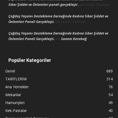
Siber Şiddet ve Önlemleri paneli gerçekleşti .
için
Lezzet Tramvayı
Çağdaş Yaşamı Destekleme Derneğinde Kadına Siber Şiddet ve
Önlemleri Paneli Gerçekleşti.
için
Lezzet Tramvayı
Çağdaş Yaşamı Destekleme Derneğinde Kadına Siber Şiddet ve
Önlemleri Paneli Gerçekleşti.
Sanem Karabağ
için
Popüler Kategoriler
Genel
689
TARİFLERİM
314
Ana Yemekler
76
Mekanlar
54
Hamurişleri
49
Kek-Pastalar
40