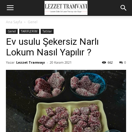
Ana Sayfa
Genel
Genel
TARİFLERİM
Tatlılar
Ev usulu Şekersiz Narlı
Lokum Nasıl Yapılır ?
Yazar
Lezzet Tramvayı
-
20 Kasım 2021
662
0