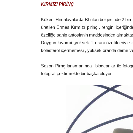
KIRMIZI PİRİNÇ
Kökeni Himalayalarda Bhutan bölgesinde 2 bin 4
üretilen Ermes Kırmızı pirinç , rengini içeriğ
özelliğe sahip antosianin maddesinden almaktad
Doygun kıvamıi ,yüksek lif oranı özellikleriyle 
kolesterol içermemesi , yüksek oranda demir 
Sezon Pirnç lansmanında blogcanlar ile fotogr
fotograf çektirmekte bir başka oluyor