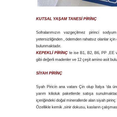
KUTSAL YAŞAM TANESİ PİRİNÇ
Sofralarımızın vazgeçilmez pirinci sod
yetersizliğinden , ödemden rahatsız olanlar için
bulunmaktadır.
KEPEKLİ PİRİNÇ
te ise B1, B2, B6, PP ,EE v
gibi değerli madenler ve 12 çeşit amino asit bulu
SİYAH PİRİNÇ
Syah Piricin ana vatanı Çin olup İtalya ‘da üre
yarım kilioluk paketlerde satışa sunulmakt
içeriğindeki doğal minerallerde alan siyah piri
Özellikle kemik ,sinir dokusu, kasların çalışması