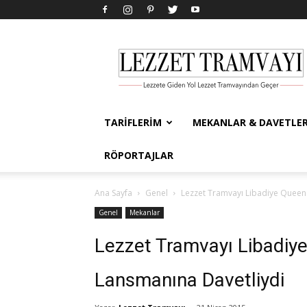
Lezzet
Tramvayı
TARIFLERIM
MEKANLAR & DAVETLE
RÖPORTAJLAR
Ana Sayfa
Genel
Lezzet Tramvayı Libadiye Queen O
Genel
Mekanlar
Lezzet Tramvayı Libadiye
Lansmanına Davetliydi