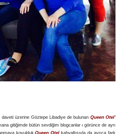
n daveti üzerine Göztepe Libadiye de bulunan
Queen Otel’
na gitiğimde bütün sevdiğim blogcanlar ı görünce de ayrı
 yapmaya koyulduk.
Queen Otel
kahvaltısıyla da ayrıca fark