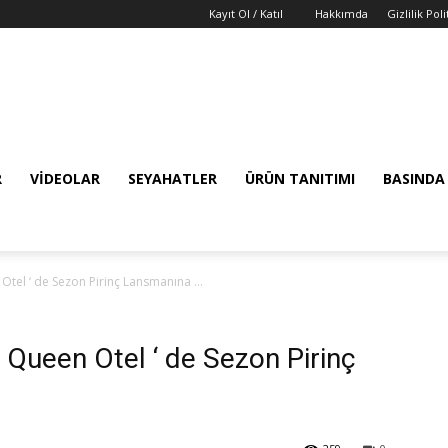
Kayıt Ol / Katıl
Hakkımda
Gizlilik Poli
R
VIDEOLAR
SEYAHATLER
ÜRÜN TANITIMI
BASINDA
tel ‘ de Sezon Pirinç Lansmanına ...
 Queen Otel ‘ de Sezon Pirinç